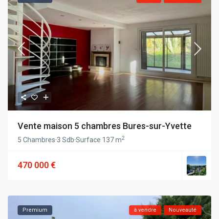
Vente maison 5 chambres Bures-sur-Yvette
2
5 Chambres
·
3 Sdb
·
Surface
137 m
470 000 €
Premium
à vendre
Nouveauté