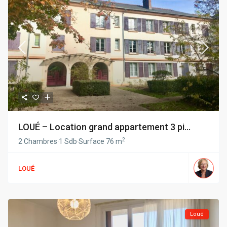
LOUÉ – Location grand appartement 3 pi...
2
2 Chambres
·
1 Sdb
·
Surface
76 m
LOUÉ
Loué