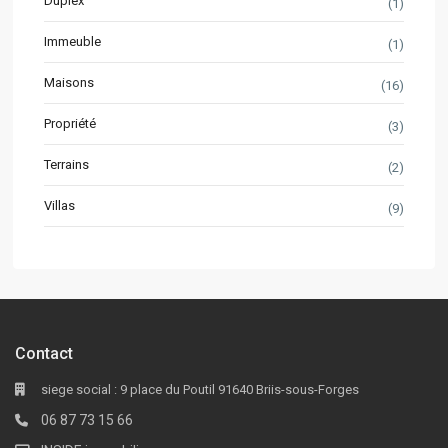
Duplex
(1)
Immeuble
(1)
Maisons
(16)
Propriété
(3)
Terrains
(2)
Villas
(9)
Contact
siege social : 9 place du Poutil 91640 Briis-sous-Forges
06 87 73 15 66