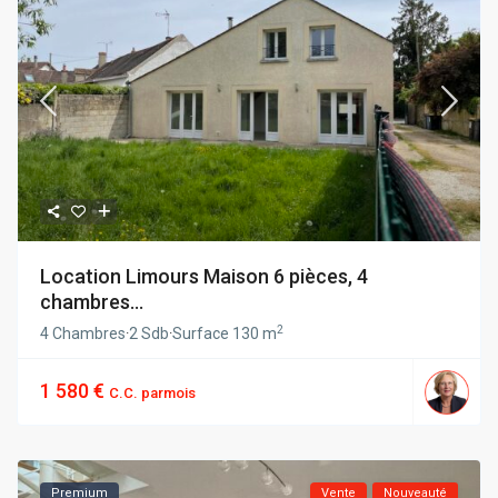
Location Limours Maison 6 pièces, 4
chambres...
2
4 Chambres
·
2 Sdb
·
Surface
130 m
1 580 €
C.C. parmois
Premium
Vente
Nouveauté