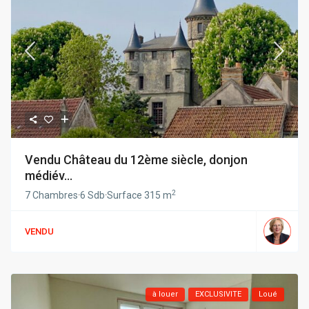
Vendu Château du 12ème siècle, donjon
médiév...
2
7 Chambres
·
6 Sdb
·
Surface
315 m
VENDU
à louer
EXCLUSIVITE
Loué