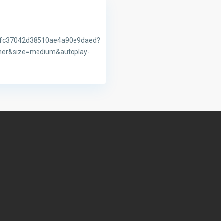
3fc37042d38510ae4a90e9daed?
er&size=medium&autoplay-