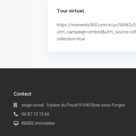
Tour virtuel
https://momento360.com/e/uc/56962c
utm_campaign=embed&utm_source=oth
collection=true
Contact
siege social : 9 place du Poutil 91640 Briis-sous-Forges
06 87 73 15 66
INSIDE immobilier