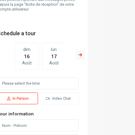
epuis la page "Boîte de réception" de votre
ompte utilisateur.
chedule a tour
am
dim
lun
sam
dim
l
5
16
17
08
09
ût
Août
Août
Août
Août
A
im
lun
sam
dim
lun
m
6
17
08
09
10
ût
Août
Août
Août
Août
A
In Person
Video Chat
our information
un
7
ût