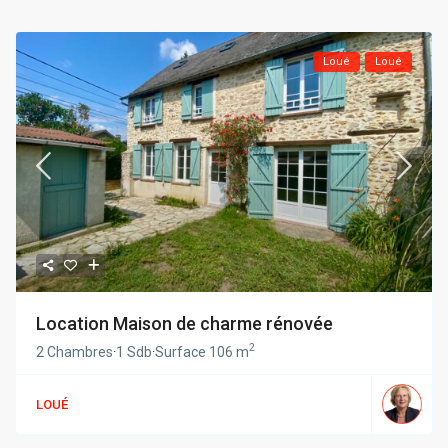
Loué
Loué
Location Maison de charme rénovée
2
2 Chambres
·
1 Sdb
·
Surface
106 m
LOUÉ