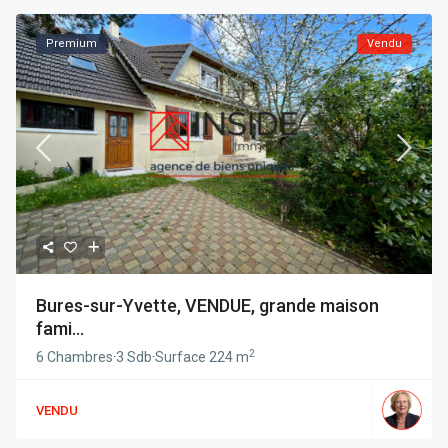
Premium
Vendu
Bures-sur-Yvette, VENDUE, grande maison
fami...
2
6 Chambres
·
3 Sdb
·
Surface
224 m
VENDU