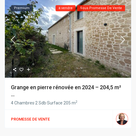
Premium
à vendre
Sous Promesse De Vente
Grange en pierre rénovée en 2024 – 204,5 m²
...
2
4 Chambres
·
2 Sdb
·
Surface
205 m
PROMESSE DE VENTE