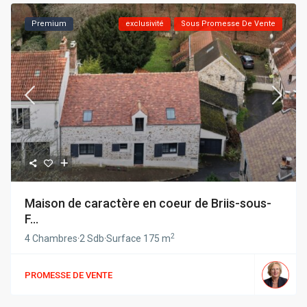
Premium
exclusivité
Sous Promesse De Vente
Maison de caractère en coeur de Briis-sous-
F...
2
4 Chambres
·
2 Sdb
·
Surface
175 m
PROMESSE DE VENTE