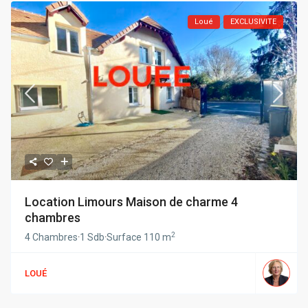
Loué
EXCLUSIVITE
Location Limours Maison de charme 4
chambres
2
4 Chambres
·
1 Sdb
·
Surface
110 m
LOUÉ