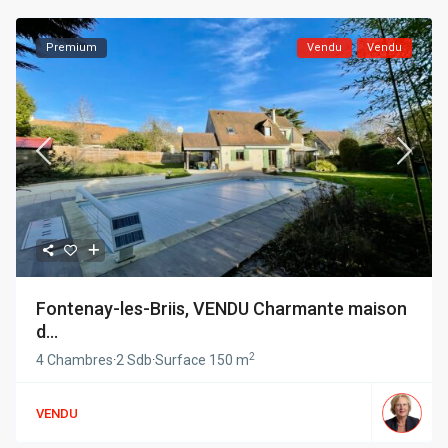
Premium
Vendu
Vendu
Fontenay-les-Briis, VENDU Charmante maison
d...
2
4 Chambres
·
2 Sdb
·
Surface
150 m
VENDU