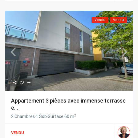
Vendu
Vendu
Appartement 3 pièces avec immense terrasse
e...
2
2 Chambres
·
1 Sdb
·
Surface
60 m
VENDU