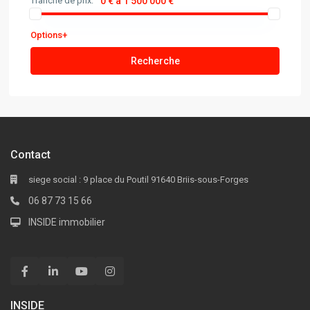
Tranche de prix:
0 € à 1 500 000 €
Options+
Recherche
Contact
siege social : 9 place du Poutil 91640 Briis-sous-Forges
06 87 73 15 66
INSIDE immobilier
INSIDE