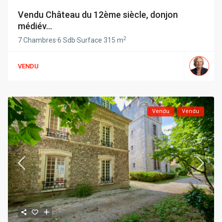
Vendu Château du 12ème siècle, donjon
médiév...
2
7 Chambres
·
6 Sdb
·
Surface
315 m
VENDU
Vendu
Vendu