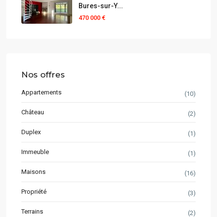
Bures-sur-Y...
470 000 €
Nos offres
Appartements
(10)
Château
(2)
Duplex
(1)
Immeuble
(1)
Maisons
(16)
Propriété
(3)
Terrains
(2)