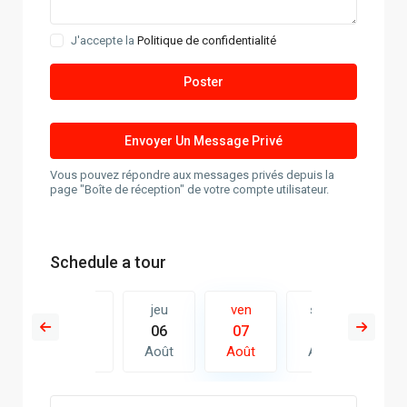
J'accepte la
Politique de confidentialité
Vous pouvez répondre aux messages privés depuis la
page "Boîte de réception" de votre compte utilisateur.
Schedule a tour
n
sam
jeu
ven
sam
d
4
15
06
07
08
0
ût
Août
Août
Août
Août
Ao