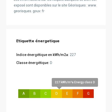
exposé sont disponibles sur le site Géorisques : www.
georisques. gouv. fr
Etiquette énergetique
Indice énergétique en kWh/m2a:
227
Classe énergétique:
D
227 kWh/m²a Energy class D
A
B
C
D
E
F
G