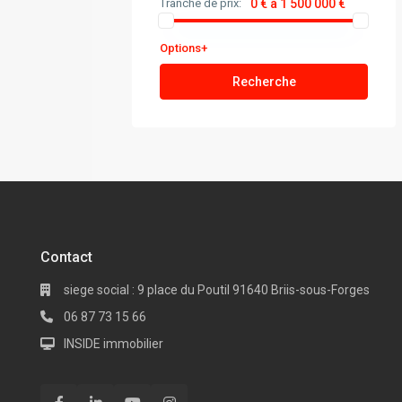
Tranche de prix:
0 € à 1 500 000 €
Options+
Recherche
Contact
siege social : 9 place du Poutil 91640 Briis-sous-Forges
06 87 73 15 66
INSIDE immobilier