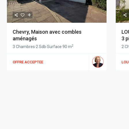
Chevry, Maison avec combles
LO
aménagés
3 pi
2
3 Chambres
·
2 Sdb
·
Surface
90 m
2 C
OFFRE ACCEPTEE
LOU