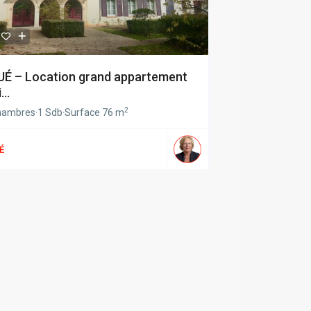
UÉ – Location grand appartement
...
2
hambres
·
1 Sdb
·
Surface
76 m
É