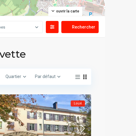
ouvrir la carte
pes
Yvette
Quartier
Par défaut
Loué