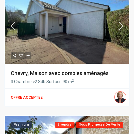
Chevry, Maison avec combles aménagés
2
3 Chambres
·
2 Sdb
·
Surface
90 m
OFFRE ACCEPTEE
Premium
à vendre
Sous Promesse De Vente