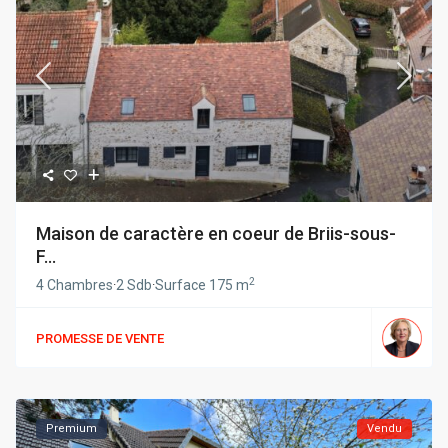
Maison de caractère en coeur de Briis-sous-
F...
2
4 Chambres
·
2 Sdb
·
Surface
175 m
PROMESSE DE VENTE
Premium
Vendu