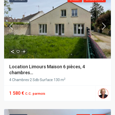
Location Limours Maison 6 pièces, 4
chambres...
2
4 Chambres
·
2 Sdb
·
Surface
130 m
1 580 €
C.C. parmois