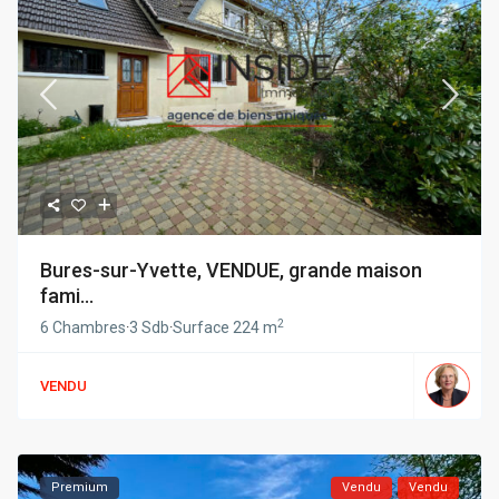
Bures-sur-Yvette, VENDUE, grande maison
fami...
2
6 Chambres
·
3 Sdb
·
Surface
224 m
VENDU
Premium
Vendu
Vendu