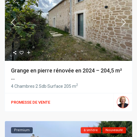
Grange en pierre rénovée en 2024 – 204,5 m²
...
2
4 Chambres
·
2 Sdb
·
Surface
205 m
PROMESSE DE VENTE
Premium
à vendre
Nouveauté