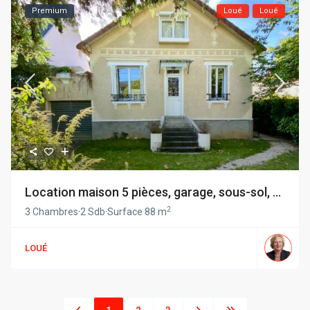
Premium
Loué
Loué
Location maison 5 pièces, garage, sous-sol, ...
2
3 Chambres
·
2 Sdb
·
Surface
88 m
LOUÉ