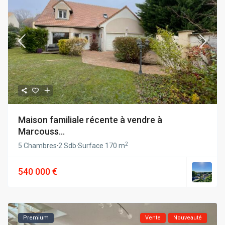
Maison familiale récente à vendre à
Marcouss...
2
5 Chambres
·
2 Sdb
·
Surface
170 m
540 000 €
Premium
Vente
Nouveauté