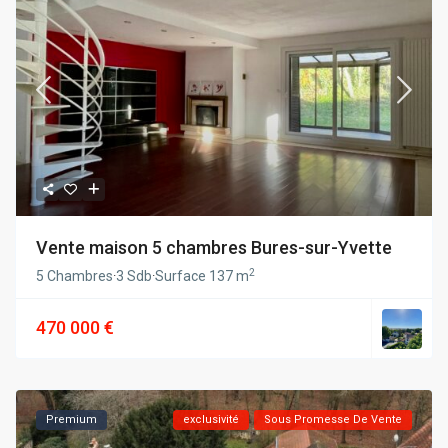
Vente maison 5 chambres Bures-sur-Yvette
2
5 Chambres
·
3 Sdb
·
Surface
137 m
470 000 €
Premium
exclusivité
Sous Promesse De Vente