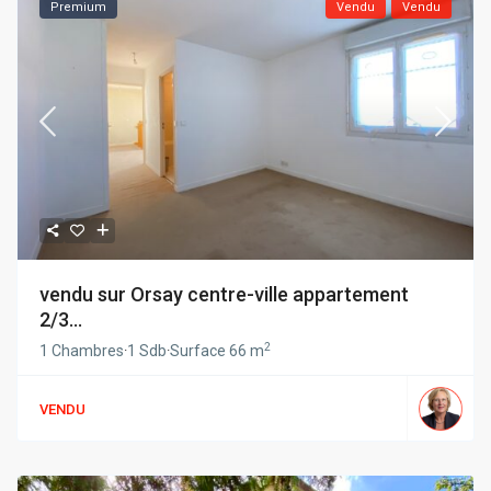
Premium
Vendu
Vendu
vendu sur Orsay centre-ville appartement
2/3...
2
1 Chambres
·
1 Sdb
·
Surface
66 m
VENDU