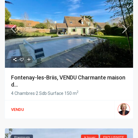
Fontenay-les-Briis, VENDU Charmante maison
d...
2
4 Chambres
·
2 Sdb
·
Surface
150 m
VENDU
Premium
à louer
EXCLUSIVITE