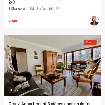
2/3...
2
1 Chambres
·
1 Sdb
·
Surface
66 m
VENDU
Vendu
Orsay, Appartement 3 pièces dans un îlot de ...